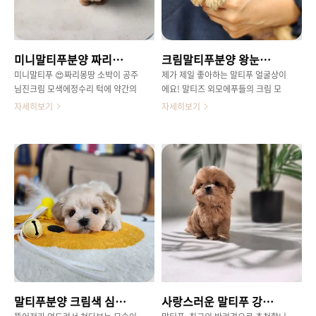
가 ㅎㅎ완전 스누피 포차코 캐릭터
만나보실 수 있는레드파티말티푸 잼
판박이랍니다ㅎㅎ형제 친구들 중에
잼 서둘러 만나보시길 바랍니다 !
서 혼자만 이렇게 태어난 .. 만나서 넘
넘 반가운 아가 🤩🥰 귀여운 뒷태!멀
미니말티푸분양 짜리몽땅 심쿵비쥬얼 소박이
크림말티푸분양 왕눈이 이목구비
리서 봐도 딱 우리아가인지알아볼 수
있는 😁😁😁제가 제일 좋아하는 스
미니말티푸 😍짜리몽땅 소박이 공주
제가 제일 좋아하는 말티푸 얼굴상이
타일이에요 .. 귀만 까만 말티푸는6년
님진크림 모색에정수리 턱에 약간의
에요! 말티즈 외모에푸들의 크림 모
전에 처음 만나보고일년에 한번씩 밖
흰털 포인트를 가졌답니다 아직 아
색을 딱 갖추고 태어난 말티푸의 대
자세히보기
자세히보기
에 못 ..
가인데도모량이 너무 좋은 아이컸을
표적인 스타일 😍같은 말티푸여도모
때도 역변없이 예쁘게 자랄미니타입
색도 다르고 모질도 다르고자세히 보
말티푸개인적으로 제일 좋아하는말
면 생김새도 모두 다르답니다 ㅎㅎ
티푸 얼굴상이예요 😘😘 손바닥만한
사진 속 아가는 왕눈이 땡글이 .. 😍
쪼꼬만 몸이지만노는 모습 보면너무
넘 이쁘게 생겼죠ㅎㅎ컸을때도 한 미
귀여워서 웃게 되는 아이 ㅎㅎ우다다
모 뽐낼거 같네요! 이제는 대표적인
쫓아오면서 달려오는 모습이교감이
하이브리드견으로 손꼽히는말티푸
잘 되는거 같아서 더 귀엽게 느껴졌
아가야들국민강아지들의 만남으로탄
네요 ㅎㅎ잘 놀고 애교가 많다보니오
생한 아가들인만큼말티푸도 국민강
케이독의 아이들은항상 사진보다 영
아지로이제는 부를 수 있을 거 같아
상이 사랑스럽고영상보다 실물이 백
요ㅎㅎ 믹스견이라 무시받던옛날과
만배 예쁘고 사랑스럽답니다 정말
는 많이 달라진 요즘의 시선서로의
심쿵하지 않나요..사진찍는데 요러고
단점은 보완하고장점은 극대화된 하
말티푸분양 크림색 심쿵비쥬얼 쪼꼬미
사랑스러운 말티푸 강아지와의 첫 만남, 말티푸분양은 브리더클럽!
애교를 부리면 ㅎㅎ귀여워서 자꾸만
이브리드견은전통혈통견은 아니지만
쓰담쓰담소박이의 첫 견생샷 반곱슬
장점이 넘치는 반려견 이랍니다 😊