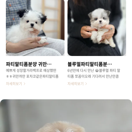
모는 말티즈에 가깝고모색은 푸들의
들보다아주아주 밝은 에너지 ㅋㅋㅋ
모색을 딱 물려받은말티푸 하면 대표
ㅋ😂😂달리기를 참 잘하는 아이라
적인 스타일이에요!이목구비가 너무
엄지손가락만한 다리로우다다닫 달
귀엽지않나요ㅎㅎ눈매가 넘 귀여운
려오는 모습보면 진짜 귀여워서 심쿵
하트몬 .. 😚머리에 하트무늬는 우리
해요 .. 사진으로는 못 담았지만이모
아가만의 특별한 매력 포인트ㅋㅋ 1
들 장난감 정리하는 순간 열린 문틈
차접종 완료하고씩씩한 컨디션으로
사이로 빼꼼 하고 있는 귀여운 모습
적응하고 있는 우리 하트몬건강하게
에심쿵 제대로 해버렸습니다 .. 😘😘
지내다좋은 엄마 아빠 만나쟈 우리!!
😘이 귀여웠던 모습을 모든 분들께자
랑하고 싶었는데 못담아버려서 아쉬
파티말티폼분양 귀만까만 포차코 크루엘라
블루멀파티말티폼분양 털빠짐은 최소화되었어요
운 ... 😅 작고 마른 아이 제가 제일
꼼꼼히 보는 기준 중에 하나인데우리
예쁘게 성장할거라백프로 예상했떤
6년만에 다시 만난 😭블루멀 파티 말
땅꼬마작지만 통통한 몸매 자랑하는
ㅎㅎ귀만까만 포차코같은파티말티폼
티폼 쪼꼼이오래 기다려서 만난만큼
중 ㅎㅎ 강아지들은 마르지 않고 퉁
크루엘라 😊염색한거같은 모습이너
소식을 듣자마자 심장이 콩닥 콩닥 ..
자세히보기
자세히보기
퉁해야..
무 귀엽고 특별하게 느껴지네요! 우
☺☺얼마나 만나보기 힘든 스타일인
리 크루엘라는현재 개월수 4개월로
지시간이 증명하는 블루멀 파티 말티
접종 4차까지 완료한 상태입니다!컸
폼 친구들 .. 😭 토끼처럼 쫑긋한 귀
을때 2키로 체구가이미 보장된 아가
에큰 눈과 짧은 머즐촘촘한 털과 자
😊커가면서 더 예뻐지고 있는 크루엘
꾸만 눈이 가는 신비로운 블루멀파티
라의 요즘 모습 아래는 꼬꼬마 아가
모색까지 .. ☺🤢요리보고 저리봐도
시절 .. 😚 파티말티폼분양 귀만까망
귀엽고 사랑스러움 뽐내고 있는 중작
이 크루엘라귀여운 애 옆에 또 귀여
은 요정같습니닷 .. ☺ 앙증맞은 체구