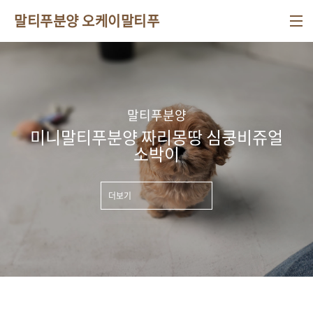
본문 바로가기
말티푸분양 오케이말티푸
말티푸분양
미니말티푸분양 짜리몽땅 심쿵비쥬얼
소박이
더보기