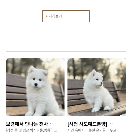
랍니닷 😋😚 이제는 국민강아지로부를 수 있을만큼많은 사랑
을 받고 있는말티즈와 푸들의 만남으로 태어난 말티푸장점은
자세히보기
이미 말 안해도많은 분들이 알아주시는거 같아요ㅎㅎ 뚫어져라
쳐다보는 모습이너무 기엽지 않나요 ㅠㅠ작고 앙증맞은 발 ...
😘보고있으면 귀여워서히죽히죽 웃게되는우리 아가몽들 ...좋
은 가족 만나정말 행복한 견생누리면서 사랑받고살았으면 좋겠
어요 바로 만나보실 수 있는하트몬 공주님 😊 분양문의 : 010-
2374-0401
보령에서 만나는 천사, 사모예드 분양 A to Z 가이드
[사천 사모예드분양] 행복을 부르는 하얀 천사, 우리 집으로 데려오는 방법
[작성 톤 및 접근 방식]- 톤:명확하고
자연 속에서 따뜻한 온기를 나누고