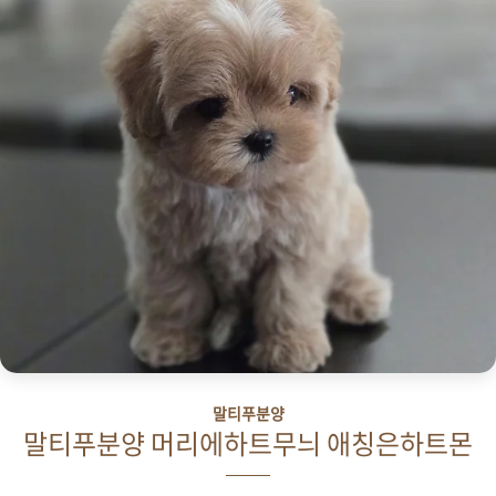
운 애 행복이 가득한 요즘 오케이독
에귀여움을 뽐내는 말티즈인듯 포메
쪼꼼이 소식들 .. 😍냉큼 모셔 온 ㅎ
라니안인듯~두 견종의 모습이 딱 보
ㅎ 특별한 아이 😘귀만 까만 !파티말
이는 쪼꼬미 😚포메라니안의 털빠짐
티폼 크루엘라 공주님 위에서 바라보
은 최소화된모색까지 귀한 블루멀파
는크루엘라는 요런 모습
티 말티폼성별은 공주님 1차접종 완
maltipoo.breederclub.co.kr 염색
료하고 작지만 깨발랄 성격 뽐내고
한거같은 특별한 비쥬얼 제가 제일
있는 중이에요 🧐토깽이 뒷모습
좋아하고자주 보여드리고 싶은 스타
일의파티모색 이에요!우리 크루엘라
가 가족을 만나면또..
말티푸분양
말티푸분양 머리에하트무늬 애칭은하트몬