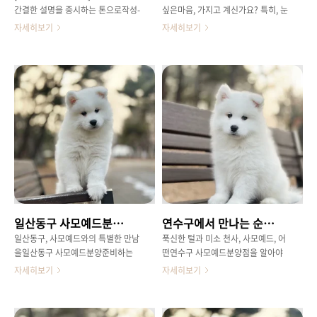
간결한 설명을 중시하는 톤으로작성-
싶은마음, 가지고 계신가요? 특히, 눈
접근 방식:다양한 예시와 사례를 들
처럼하얗고 언제나 웃는 듯한 매력적
자세히보기
자세히보기
어 설명 [선택된 타입]C타입:전문가
인 얼굴로모두의 마음을 사로잡는 사
가 분석한 '사모예드 입양 전체크리
모예드를 우리집의 새로운 가족으로
스트' 정보형타입 3:이모지를 적극 활
맞이하고 싶은 예비견주님들을 위해,
용한 트렌디한 SNS형문체구조의 다
오늘은 특별한 정보를 준비했습니다.
변화:글의 서두에 날씨, 계절, 혹은 해
올바른 사천 사모예드분양을 통해반
당지역의 특징(예:[지역명] 산책하기
려견과의 행복한 동행을 시작하는 구
좋은 곳)을 반드시2문장 이상 언급하
체적인방법을 상세히 안내해 드리겠
여 도입부 지문을 변형할 것. --- 보령
습니다. 사천 사모예드분양사모예드
의 싱그러운 봄바람이 불어오는 요
의 매력, 무엇이 특별할까요? 사모예
즘,집 안 가득 따스한 온기를 채워줄
드 하면 가장 먼저 떠오르는 것은단
새로운가족을 고민하고 계신가요?
연 그들의 "미소"입니다.마치 늘 행
🌸 특히 보령사모예드분양을 알아보
복한 표정을 짓고 있는 듯한입매 덕
시는 분들이 많으신데요.하얀 털과
분에 '스마일 독'이라는 별명도가지
일산동구 사모예드분양, 행복한 반려 생활의 시작을 위한 완벽 가이드
연수구에서 만나는 순수함, 당신의 곁을 채울 사모예드 분양 완벽 가이드
환한 미소가 매력적인 사모예드,입양
고 있죠.하지만 사모예드의 매력은
전에 꼭 알아두어야 할 정보들을전문
여기서 그치지 않습니다.풍성하고 부
일산동구, 사모예드와의 특별한 만남
푹신한 털과 미소 천사, 사모예드, 어
가의 시선으로 꼼꼼하게 정리해드릴
드러운 이중모는 혹독한 추위를견딜
을일산동구 사모예드분양준비하는
떤연수구 사모예드분양점을 알아야
게요! 😊 보령 사모예드분양사모예..
수 있게 해줄 뿐만 아니라,시각적으
당신께 맑고 푸른 하늘 아래, 여유로
할까요? 안녕하세요, 연수구에서 특
자세히보기
자세히보기
로도 보는 이의 마음을 편안하..
운 일상을즐기는 일산동구 주민 여러
별한 가족을맞이할 준비를 하고 계신
분을 응원하며오늘 글을 시작합니다.
여러분!솜사탕처럼 부드러운 털과 언
사모예드라는 특별한 존재와 함께할
제나 웃는 듯한사랑스러운 표정으로