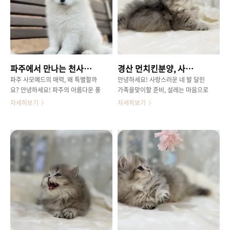
을 수 있는 곳에서 건강하고행복한
는 사모예드에 대한관심이 뜨거운데
아이를 분양받는 것이 무엇보다 중요
요.오늘은 군포 지역에서 믿음직한사
합니다. 안동 사모예드분양사모예드
모예드분양을 위한 꿀팁들을 상세하
의 매력, '미소'에 담긴 비밀​바로 입꼬
게알려드리려고 합니다.​사모예드,
리가 올라간 듯한 특유의 '미소'입니
'미소 천사'라는 별명의 비밀 사모예
다.마치 항상 웃고 있는 듯한 사랑스
드는 ‘미소 천사’라는 별명처럼보기
파주에서 만나는 천사견! 우리 집을 행복으로 가득 채울 사모예드분양 완벽 가이드
경산 먼치킨분양, 사랑스러운 매력의 주인공을 만나보세요!
러운표정은 보는 사람마저 기분 좋게
만 해도 기분이 좋아지는 특별한 매
만드는마법을 지녔죠.이러한 매력적
력을지니고 있습니다.마치 언제나 활
파주 사모예드의 매력, 왜 특별할까
안녕하세요! 사랑스러운 네 발 달린
인 외모 뒤에는 이중모 구조의풍성하
짝 웃고 있는 듯한 입매덕분에 보는
요? 안녕하세요! 파주의 아름다운 풍
가족을맞이할 준비, 설레는 마음으로
고 부드러운 털이 있습니다.추운 시
사람마저 행복하게 만들죠.하지만 이
경처럼,당신의 일상에 화사한 미소를
시작하셨나요? 오늘은 특별한 매력
자세히보기
자세히보기
베리아 지역에서 생활하던 견종..
런 사랑스러움 뒤에는 꼼꼼한관리가
더해줄 특별한가족을 찾고 계신가
으로 많은분들의 마음을 사로잡고 있
..
요? 따뜻한 햇살이내리쬐는 주말, 파
는 먼치킨고양이에 대해, 특히 믿을
주 근교에서 산책을즐기며 새로운 가
수 있는분양처인 '캐터리' 본점에서
족을 맞이할 준비를 하시는분들이 많
만날 수 있는친구들에 대한 정보를
으실 텐데요.오늘은 하얗고 복슬복슬
명확하고 간결하게전달해 드리고자
한 털, 보는사람마저 기분 좋게 만드
합니다.캐터리 본점은 단순한 분양
는 미소로'천사견'이라 불리는 사모
업체가 아닌,수년간 쌓아온 전문성과
예드에 대해이야기해볼까 합니다.특
애정을 바탕으로건강하고 행복한 반
히 파주 지역에서 건강하고 사랑스러
려묘를 가정으로보내드리는 데 집중
운사모예드를 만나볼 수 있는 방법에
하는 곳입니다. 경산 먼치킨분양캐터
대해자세히 안내해 드릴게요.많은 분
리 본점에서 만나는 먼치킨 고양이의
들이 파주 사모예드분양에대한 관심
경산 먼치킨분양매력 캐터리 본점은