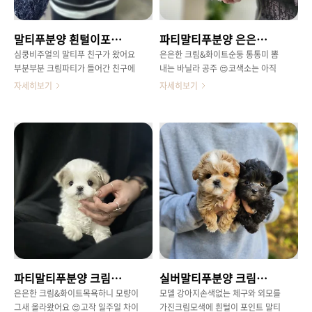
민강아지 말티즈와남녀노소 많은 분
아서 머리 빼꼼 내밀고쳐다보는 모습
들께항상 예뿌다는 칭찬듣는포메라
하는 행동이며얼굴까지도 너무나 러
말티푸분양 흰털이포인트 꼬막이
파티말티푸분양 은은한크림&화이트 바닐라
니안의 만남으로 태어난말티폼 ~~
블리 하답니다 😊하트무늬 정수리 ..
서로의 단점은 보완되어더 건강하고
😋😂건사료 오독오독 씹어먹으면서
심쿵비주얼의 말티푸 친구가 왔어요
은은한 크림&화이트순둥 통통미 뽐
털빠짐은 덜해진사랑스러운 말티폼
건강상태 이상 무!!씩씩하게 적응하
부분부분 크림파티가 들어간 친구에
내는 바닐라 공주 😍코색소는 아직
바로 만나보실 수 있는귀만 까만 파
고 있는양갱이의 엄마 아빠 기다리구
요러블리 요정의 비주얼우아한 외모
조금 덜 올라왔찌만모두 까맣게 올라
자세히보기
자세히보기
티말티폼..
있어요 😊
와 푸들의 두뇌 넘치는 애교까지
온답니다!슬픔이 가득해보이는 울상
😍 똑똑하면서도 애교 넘치는 강아지
눈매가너무나 기여운 .. 😍 성별은 공
말티푸는 그냥 사랑 그 자체랍니다
주님현재 1차접종 완료하고꼼지락
ㅎㅎ평균 몸무게는 2-4kg 정도로 작
꼼지락 씩씩한 에너지 뽐내고 있어요
아요체형은 말티즈를 닮아 가볍고 날
😋😊아직 모량이 덜 올라와서챡 붙
씬한 편이에요 새로운 환경에 적응중
어있는 털이지만 ㅎㅎ 보름만 지나도
에 있어요작은 몸으로도 뛰어다니는
모량꽃이 활짝 피어난답니다 이목구
걸 좋아하는 우리의 말티푸 하이브리
비가 뚜렷해서 넘 귀엽죠 ㅎㅎ은은한
드견중 인기순위 단언컨대 순위권이
크림&화이트 모색은 포근해보이는
에요 다들 아시겠지만말티푸는 곱슬
비쥬얼 😊😁 핑크핑크 모유착색도
곱슬한 털 덕분에털 빠짐이 거의 없
조금 남아있어서 코코낸내 아직 애기
어요!덕분에 알레르기가 있는 사람들
임을 티내는 ㅎㅎㅎ 귀요미순둥한 외
도 비교적 키우기 쉬운 견종이랍니다
모랑 다르게깨발랄한 성격지금도 슬
파티말티푸분양 크림화이트의 조화
실버말티푸분양 크림말티푸분양 함께라서 더 귀여워요
ㅎㅎ 굉장히 똑똑한 강아지 말티푸
쩍 쳐다보면 혼자 깡총 뛰다가 누워
애교쟁이 말티푸를 오케이독에서만
서 꼬물꼬물 😁😁 방문하시면바로
은은한 크림&화이트목욕하니 모량이
모델 강아지손색없는 체구와 외모를
나보세요 ㅎㅎ
만나보실 수 있는연한 크림파티 말티
그새 올라왔어요 😍고작 일주일 차이
가진크림모색에 흰털이 포인트 말티