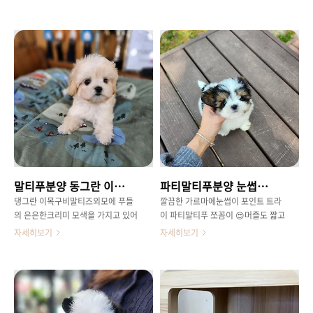
와짧은 체형과 머즐길이컸을때도 한
😊😊기다린 보람이 있는 만남! 제 눈
미모 뽐낼엄마 아빠의 좋은 유전자를
에 쏙 들어오는 친구들은 소식만 들
물려받은 몰키 아기천사 😎 국민강아
어도 심장이 콩닥콩닥 하는데오랜만
지 말티즈와 요크셔테리어의 만남으
에 느껴보는 감정 .. ✌대충대충 찍었
로태어난 몰키즈 친구들은작은 체구
찌만이정도 꽃미모는 숨길 수 없네요
와털빠짐이 별로 없다는 큰 장점을가
🥰🥰 푸들에 가까운 비쥬얼이지만 짧
지고 있어요 ✌ 혼자서 꼼지락 꼼지락
뚱한 체형과 짧은 머즐길이빵실한 모
잘 노는 중ㅎㅎ지금도 슬쩍 쳐다보면
량 ✌양말까지 가지런히 네발 다 신고
혼자서 뭘 자꾸만 하고 있는ㅋㅋㅋㅋ
가슴에 흰털 포인트까지도사랑스러
쪼꼬만게 .. 나름 바쁜 🙄🤢😵😁건사
운 .. 😵😵 미간이 멀고 짧은 귀까지
료 오독오독 씹어먹으면서한번도 설
ㅎㅎ 제일 좋아하는 얼굴형 🤢🤢성별
사나 밥을 안먹거나탈 없이 건강한
은 왕자님애칭은 뭐라 지어줄까고민
견생 두달차를 보내고 있답니다 엄마
하다가🧐 곰탕이라고 ... 귀여운 꼬마
말티푸분양 동그란 이목구비
파티말티푸분양 눈썹이 포인트 쪼꼼이
아빠의 몸집이 작기 때문에오케이독
대장 ..내일은 체형까지 좀 더 잘 담아
에서 소개드리는 몰키 친구들은보통
서사진과 영상까지 두번째 견생샷 공
댕그란 이목구비말티즈외모에 푸들
깔끔한 가르마에눈썹이 포인트 트라
2키로대로 성장하고 있어요 ☺선천
개해보도록 하겠습니당 😁😁 방문하
의 은은한크리미 모색을 가지고 있어
이 파티말티푸 쪼꼼이 😍머즐도 짧고
적기형 잠복기 질병피부질환 부정교
시면 바로 만나보실 수 있는사진 속 ..
요제가 제일 좋아하는 말티푸 얼굴상
체형도 짧은 !다시봐도 예뿐 아가 ㅎ
자세히보기
자세히보기
합 탈장 모두 이상없이건강한 ..
이기도 해요 🙄 이제는 대표적인 하
ㅎ 건강은 기본 외모까지도 예쁜
이브리드견 국민 믹스견 말티푸 친구
+_+아가들을 소개해드리려 노력하
들 말티즈와 푸들의 만남으로탄생한
고 있어요 😊 많은 분들께서 찾아주
말티푸 아가들인만큼말티푸의 장점
셨던 파티말티푸들도 드디어마지막
은 말해 뭐해 입니다 😋😁 아가들마
케어 끝내고소개해드릴 시간이 다가