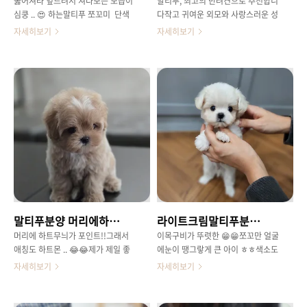
뚫어져라 엎드려서 쳐다보는 모습이
말티푸, 최고의 반려견으로 추천합니
모질에짧은 머즐길이모량 부자완벽
현재 브리더클럽에서 여러 모색상의
심쿵 .. 😍 하는말티푸 쪼꼬미 단색
다작고 귀여운 외모와 사랑스러운 성
한 꽃미모저 짧은 다리길이까지 .. 머
말티푸 아가들도함께 만나보실 수 있
크림 모색의말티푸 아가랍니다😎😍
격을 가진 말티푸는많은 반려인들에
자세히보기
자세히보기
리부터 발끝까지 사랑스럽답니다 오
어요!아이들 케어는언제나 바쁘고 정
말티즈 외모에 약간의 반곱슬을 가지
게 인기 있는 강아지 품종입니다.말
케이..
신없이 몸이 ..
고 있는 아가제일 대표적인 말티푸
티즈와 푸들의 장점을 고루 갖춘 말
비쥬얼이죠 모색도 스타일도다양한
티푸는털 빠짐이 적고 부드러운 곱슬
말티푸 아이들이지만크림 말티푸 친
털로 알레르기 걱정을 덜어줍니다.말
구들은 대표적인 말티푸의 모습으로
티푸분양을 고민하고 계시다면,지금
항상 많은 사랑을 받고 있는친구들
브리더클럽에서 말티푸의 매력을 만
이랍니다 😍 호잇짜 호잇짜 노는모습
나보세요! 말티푸의 특별한 성격과
보면 귀여운 ㅎㅎ밥도 잘 먹어서항상
장점말티푸는 애교 많고 친화력 높은
배빵빵 😎😍남녀노소 모든 분들께서
성격으로가족 구성원 모두와 쉽게 어
어렵지 않게 키우실 수 있는 반려견
울릴 수 있습니다.특히 영리한 성격
말티푸오케이독에서 여러 말티푸 친
덕분에 훈련도 쉽고,아이들과도 잘
구들만나보시고 소중한 인연 맞이하
지내는 완벽한 반려견입니다. 🐶작은
시길 바래요 😁
체구 덕분에 아파트나 실내 생활에도
말티푸분양 머리에하트무늬 애칭은하트몬
라이트크림말티푸분양 똘똘하게자라렴 땅꼬마
적합하며,늘 긍정적인 에너지를 가족
에게 선사합니다.브리더클럽의 말티
머리에 하트무늬가 포인트!!그래서
이목구비가 뚜렷한 😁😁쪼꼬만 얼굴
푸분양으로 이 특별한 친구를 만나보
애칭도 하트몬 .. 😂😂제가 제일 좋
에눈이 땡그랗게 큰 아이 ㅎㅎ색소도
세요! 브리더클럽, 말티푸분양의 믿
아하는말티푸 얼굴상이에요대충대충
잘 올라와서이목구비가 넘 예쁜 친구
자세히보기
자세히보기
을 수 있는 선택브리..
찍어도 이정도 미모만나서 반가워 하
에요 🤗🤗똘망한 얼굴처럼 하는 행동
트몬 😚 짧지만 통통한 체형과뚜렷한
도 지켜보면 아주 똘똘하게 자랄거
이목구비짧은 머즐까지 전체적인 외
같은 느낌 🙄🙄 작지만 왠만한 친구