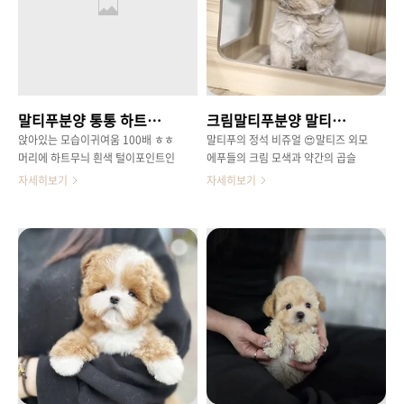
료하고 씩씩한 컨디션으로 개린이 시
ㅎ 말티즈와 푸들의 유전자가딱 보이
기를 보내고 있답니다 방문 하시면
는 ! 말티푸 꼬물이방울이는 현재 2
바로 만나보실 수 있는 담보 공주오
차접종을 완료하고씩씩한 컨디션 뽐
케이독에서 만나보실 수 있어요 😊
내고 있는 중이랍니다 😘😘엄마 아
빠의 좋은 유전자만을 물려받아 방울
이만의 장점도 업 🤗 털빠짐이 없는
말티푸분양 통통 하트무늬 하트몬
크림말티푸분양 말티푸의 정석 솔방울
편에 속하고작은 체구와 귀여운 외모
는말티푸의 장점이 딱 느껴지시죠 ㅎ
앉아있는 모습이귀여움 100배 ㅎㅎ
말티푸의 정석 비쥬얼 😍말티즈 외모
ㅎ요즘은 오히려순종 말티즈나 푸들
머리에 하트무늬 흰색 털이포인트인
에푸들의 크림 모색과 약간의 곱슬
보다도말티푸 아가들을 찾아주시는
그래서 애칭도 하트몬이 된 아이 😋
모질을 가지고 있는크림말티푸 솔방
자세히보기
자세히보기
분들이더욱 많이 계신 거 같습니다 !
이목구비가 너무 예뿐 아가에요짧은
울 공주뚜렷한 이목구비가너무 예뿌
믹..
머즐길이와 체형뚜렷한 눈 제가 제일
죠 ㅎㅎ 여러 말티푸 친구들이 있지
좋아하는 얼굴상말티푸의 전형적인
만아이들마다 모두 다른 매력을보여
비쥬얼을가지고 있는 하트몬 이랍니
주고 있어요ㅎㅎ같은 견종이더라도
닷 😋😚 이제는 국민강아지로부를
아이들마다 모색도 다양하지만모질
수 있을만큼많은 사랑을 받고 있는말
도 다르고생김새도 비슷한듯 싶어도
티즈와 푸들의 만남으로 태어난 말티
자세히보면 모두 다르게 생겼다죠 ㅎ
푸장점은 이미 말 안해도많은 분들이
ㅎ 말티즈와 푸들의 유전자가딱 보이
알아주시는거 같아요ㅎㅎ 뚫어져라
는 ! 말티푸 꼬물이방울이는 현재 2
쳐다보는 모습이너무 기엽지 않나요
차접종을 완료하고씩씩한 컨디션 뽐
ㅠㅠ작고 앙증맞은 발 ... 😘보고있으
내고 있는 중이랍니다 😘😘엄마 아
면 귀여워서히죽히죽 웃게되는우리
빠의 좋은 유전자만을 물려받아 방울