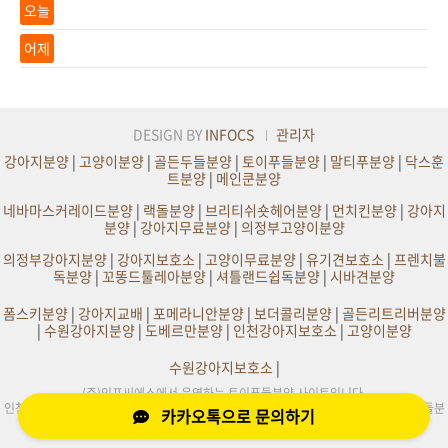
오늘
어제
DESIGN BY
INFOCS
관리자
강아지분양
|
고양이분양
|
골든두들분양
|
토이푸들분양
|
말티푸분양
|
닥스훈
트분양
|
메인쿤분양
네바마스커레이드분양
|
랙돌분양
|
브리티쉬숏헤어분양
|
먼치킨분양
|
강아지
분양
|
강아지무료분양
|
의정부고양이분양
의정부강아지분양
|
강아지보호소
|
고양이무료분양
|
유기견보호소
|
프렌치불
독분양
|
꼬똥드툴레아분양
|
셔틀랜드쉽독분양
|
시바견분양
폼스키분양
|
강아지교배
|
포메라니안분양
|
보더콜리분양
|
골든리트리버분양
|
수원강아지분양
|
도베르만분양
|
인천강아지보호소
|
고양이분양
수원강아지보호소
|
(주)인포씨에스에서 운영하는 토이푸들분양 사이트입니다.
인천,부천,서울,수원,원주,의정부,부산,대구,전주,평택,광주,화성,천안,일산,김포 토이푸들분
카카오톡으로 문의하기
양 정보제공