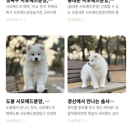
도 기분이 좋아지는 '사모예드 스마
내도록 도와주는 역할을 하며,빗질을
사모예드의 매력, '미소 천사' 뒤에성
[동대문 사모예드분양] 신뢰할 수 있
일'입니다.특유의 입꼬리 덕분에 늘
꾸준히 해주면 윤기 나는 털을유지할
북구 사모예드분양숨겨진 고려사항
는 곳동대문 사모예드분양선택의 중
웃는 듯한 인상을 주는데요.이러한
수 있습니다.겉보기와 달리 사모예드
사모예드의 가장 큰 매력은 바로'미
요성 [동대문 사모예드분양]을 알아
자세히보기
자세히보기
외모만큼이나 사모예드는 대체로 매
는 매우 똑똑하고온순하며, 가..
소'라고 해도 과언이 아닙니다.마치
보실 때,가장 중요한 것은 바로 분양
우친근하..
항상 웃고 있는 듯한 사랑스러운입매
받을 곳의 신뢰도입니다.건강하고 행
는 보는 이로 하여금 절로 미소를 짓
복한 강아지를 만나기 위해서는분양
게 만들죠.이러한 외모 덕분에 많은
환경, 아이들의 건강 상태, 그리고전
분들이 사모예드를선택하시지만, 이
문가의 상담 시스템을 꼼꼼히 살펴봐
사랑스러운 매력 뒤에는몇 가지 고려
야 합니다.단순히 외모만 보고 결정
해야 할 점이 있습니다.첫째, 사모예
하기보다는,아이들이 사회성을 기르
드는 덩치가 큰 편에 속하며,활동량
고 건강하게 성장할수 있는 환경에서
이 매우 높은 견종입니다.매일 충분
보호받고 있는지 확인하는것이 매우
한 산책과 놀이 시간을 제공해주지않
중요합니다.​철저한 건강 검진과 체계
으면 스트레스를 받을 수 있으며, 이
적인 관리 시스템 사모예드를 사랑하
는문제 행동으로 이어질 수 있습니
는 많은 분들께서 [동대문사모예드분
다.둘째, 풍성한 이중모는 아름답지
양]을 찾으시는데요, 저희[오케이독
도봉 사모예드분양, 하얀 천사가 당신의 집으로 오는 여정 가이드
경산에서 만나는 솜사탕 같은 친구, 사모예드분양 완벽 가이드
만, 털빠짐이 상당합니다.꾸준한 빗
동대문점]에서는 아이들의 건강을최
질과 위생 관리가 필수적이며, 털알
우선으로 생각합니다.모든 강아지들
도봉에서 만나는 천사, 사모예드의
맞이할 준비를 하고 계신 여러분! 요
레르기가 있는 가족이 있다면 더욱
은 입양 전 수의사의 정밀한건강 검
매력도봉 사모예드분양탐구 안녕하
즘처럼따뜻한 햇살이 내리쬐는 날이
신중한결정이 필요합니다.또한, 똑똑
진을 거치며, 청결하고 위생적인환경
세요! 도봉구에서 포근하고 사랑스러
면, 집 안에서함께 뛰놀 귀여운 친구
자세히보기
자세히보기
하고 활발한 성격만큼이나..
에서 전문 관리사들의 세심한 ..
운반려견을 맞이하고 싶은 예비 견주
를 떠올리게 되지않으신가요? 특히
여러분들을 위해, 오늘은 매력 넘치
풍성한 하얀 털과매력적인 미소로 많