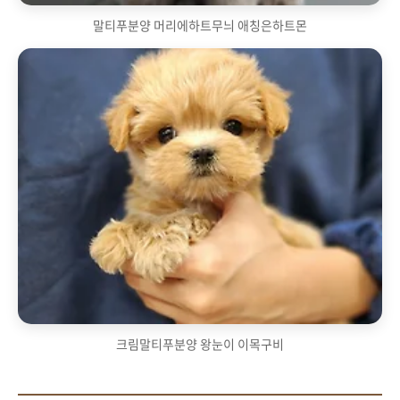
말티푸분양 머리에하트무늬 애칭은하트몬
크림말티푸분양 왕눈이 이목구비