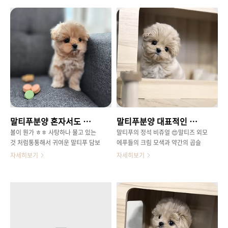
말티푸분양 혼자서도 잘노는 담보
말티푸분양 대표적인 비쥬얼
볼이 뭔가 ㅎㅎ 사탕하나 물고 있는
말티푸의 정석 비쥬얼 😍말티즈 외모
것 처럼통통해서 귀여운 말티푸 담보
에푸들의 크림 모색과 약간의 곱슬
😍😊성별은 공주님찐한 크리미 모색
모질을 가지고 있는크림말티푸 솔방
자세히보기
자세히보기
상을 가지고 있어요 ! 혼자서도 잘 노
울 공주뚜렷한 이목구비가너무 예뿌
는 우리 담보꼬리콥터 흔들면서 😍노
죠 ㅎㅎ 여러 말티푸 친구들이 있지
는 모습이 귀엽습니닷.. 순둥한 얼굴
만아이들마다 모두 다른 매력을보여
뭔가 앙 물고 있는 거 같은 ㅋㅋㅋ 입
주고 있어요ㅎㅎ같은 견종이더라도
이 너무 귀여워요 😄😄가슴쪽에 약
아이들마다 모색도 다양하지만모질
간의 흰털은 기여움을 더욱 업해주능
도 다르고생김새도 비슷한듯 싶어도
... ㅎㅎ현재 우리 담보는 2차접종 완
자세히보면 모두 다르게 생겼다죠 ㅎ