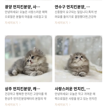
을 가지고 계신 만큼, 궁금증을해소
고양이 브리딩을 전문으로하는 곳은
광양 먼치킨분양, 사랑스러운 단모 고양이 가족 맞이 완벽 가이드
연수구 먼치킨분양, 사랑스러운 단모종 고양이와의 만남 이야기
하고 올바른 입양 결정을 내리실 수
아니지만, 엄선된 환경에서 온건강하
있도록 돕겠습니다.​사모예드, 그 매
고 사회성이 좋은 먼치킨 고양이들을
안녕하세요! 오늘은 사랑스러운 매력
신중함이 요구되는 일입니다.특히 반
력적인 특징을 파헤치다 사모예드는
만날 수 있는 곳으로 입소문이 나 있
으로많은 분들의 마음을 사로잡고 있
려묘를 들이기로 결정했다면,건강하
원래 시베리아의 혹독한 추위를이겨
습니다.먼치킨 고양이는 짧은 다리와
는 먼치킨고양이, 특히 광양 지역에
고 사랑스러운 아이를 만나는 것이무
자세히보기
자세히보기
내기 위해 발전된 견종입니다.그..
귀여운 외모로'살아있는 인형'..
서 새로운 가족을맞이하고 싶으신 분
엇보다 중요하겠죠.많은 분들이 독특
들을 위해 유용한 정보를 준비했습니
한 매력으로 사랑받는먼치킨 고양이
다.고양이 분양은 신중하게 결정해야
에 대한 관심을 가지고계신데요, 오
하는중요한 순간인 만큼, 제대로 알
늘은 특히 연수구먼치킨분양을 고민
아보는 것이 필수인데요.오늘은 믿음
하시는 분들을 위해특별한 이야기를
직한 '캐터리' 본점에서 만날수 있는
전해드리려 합니다.바로 고양이 전문
먼치킨 고양이 정보와 함께,건강하고
브리딩 업체인 '캐터리'본점에서의
행복한 반려생활을 위한 꿀팁들을대
특별한 만남에 대한 이야기입니다.
방출할 예정이니 집중해주세요! 광양
연수구 먼치킨분양캐터리, 믿음으로
먼치킨분양캐터리 본점, 특별한 먼치
시작하는 반려동물과의연수구 먼치
킨을 만나다것은 바로 '어디서' 분양
킨분양인연​애정을 바탕으로 건강하
받는지일 겁니다.'캐터리'는 오랜 경
고 행복한 반려묘를가정으로 보내는
험과 노하우를 바탕으로건강하고 사
데 최선을 다하는 곳입니다.단순히
상주 먼치킨분양, 캐터리 본점에서 특별한 가족을 만나는 방법
사랑스러운 먼치킨, 동래구 먼치킨분양 어디서부터 시작해야 할까요?
랑스러운 아이들을 책임지고 있는곳
고양이를 분양하는 것을 넘어, 모든
으로 잘 알려져 있습니다.특히 이곳
아이들이 최상의 환경에서 사랑받으
건강하고 행복한 먼치킨 고양이를 위
안녕하세요! 오늘은 작고 귀여운 매
에서는 짧은 다리가 매력적인먼치킨
며 자랄수 있도록 세심한 노력을 기
한상주 먼치킨분양캐터리 본점의 약
력으로많은 사랑을 받고 있는 먼치킨
고양이들을 만날 수 있는데요.캐터리
울이고 있죠.그렇기에 연수구 먼치킨
속 캐터리 본점은 모든 고양이들의
고양이,그중에서도 특별한 인연을 찾
자세히보기
자세히보기