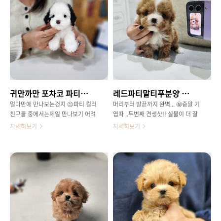
은근 만나보기 힘든 ~~ 실버말티푸
구들 .. 😅요 몇달 거의 두들이들 ,대
분양 아가들거기에 말티즈 외모를 갖
형견 친구들 위주로만나다가 오랜만
춘 아가라예쁨이 더욱 업 ㅎㅎ아가떄
에 만난소형견 아가들은 더더욱 설레
는 겉털이 실버푸들 처럼블랙이지만
는 맘이 크네요 😍 귀여운 얼룩 등무
커가면서실버말티푸분양 아가들도눈
늬까지포동동 작지만 밥요정 .. ✌배
가와 입가의 실버 모색으로점점 몸색
빵빵 몸은 귀여움이 더욱 업되네요
상이 변한답니다 개인적으로는 제일
ㅠ_ㅠ1차접종 완료하고 오자마자 적
좋아하는말티푸 모색상 이기도 해요!
응 완료씩씩한 컨디션 뽐내고 있답니
똘망한 눈빛에짧은 머즐과 체형 컸
다 항상 글을 쓸때면사진 속 아이들
귀만까만 포차코 파티말티푸분양 심쿵비쥬얼
레드파티말티푸분양 머리부터발끝까지 완벽
을때도 예쁠 실버말티푸분양 공주님
을힐끗 쳐다보게 되는데 ㅎㅎ열심히
말티즈와 푸들의 좋은 장점만 물려받
양말인형 가지고 놀고 있는 중 ...귀엽
얼마만에 만나보는건지 😥파티 컬러
머리부터 발끝까지 완벽... 🤩증말 기
아말티푸는 어느 환경에서든키우실
죠 .. 🤢🤢 짧은 귀와 짜리몽땅한 체
친구들 중에서는제일 만나보기 어려
엽따 ..두번째 견생샷!! 실물이 더 잘
수 있는 반려견 이랍니다!믹스견이라
형머즐도 짧고 콧대도 잘 꺽인커가면
운 스타일귀에만 색이 있는 친구들ㅎ
담긴 사진 ㅎㅎ애칭은 뭐라 지을까고
자세히보기
자세히보기
고 무시받던 옛날과 달리요즘은 오히
서 미..
ㅎ어떻게 이렇게 태어났지 ! 싶은 ㅎ
민하다가 잼잼이 ... 🤓 머리부터 발끝
려 순종..
ㅎ 파티 모색 아가들은 엄마 아빠가
까지잼잼이의 모색이뚜렷하게 잘 나
파티여도 파티컬러로 안태어나는 경
온 사진!깔끔한 가르마에가슴에는 크
우도 있고 같은 엄마 한테 태어나도
게 흰털과양말까지 가지런히 모두 신
무늬가 아이들마다 모두 다르기 때문
은 볼때마다 이뿌다 .. 소리가 나오네
에더욱 특별하고 귀한 스타일 이랍니
요 😭 보름만 지나도지금보다 이목
다 코색소는 아직 덜 올라왔찌만! 모
구비와모량이 더 뚜렷하고 빵실해질
두 까맣게 올라 올 거에요 😍귀는 새
아가라앞으로 커가면서가 기대되는
깜둥이고 얼굴은 전체적으로 하얀 아
역변없는 스타일 !! 방문하시면바로