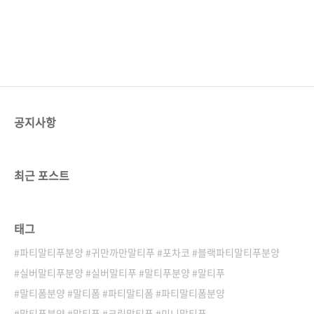
본점에서는 단순히 고양이..
분양을생각하시는 분들에게 캐터리
건강과복지를 최우선으로 생각합니
고 계신 분들을위해 동래구 먼치킨분
는 신뢰할 수..
다.철저한 위생 관리와 정기적인 건
양에 대한 모든 것을속 시원하게 알
강 검진을통해 질병으로부터 안전한
려드리려고 해요.사랑스러운 아이를
환경을 제공하며,전문 브리더들의 세
가족으로 맞이하는 설렘가득한 여정
심한 보살핌 속에서사회성이 풍부한
에 든든한 길잡이가 되어드릴게요.먼
아이들로 성장하도록 돕습니다.특히
치킨 고양이, 어떤 매력을 가지고동
상주 먼치킨분양을 원하시는 분들을
래구 먼치킨분양있을까요? 먼치킨
위해, 입양 전 충분한 상담을 통해고
고양이는 짧은 다리가 가장 큰특징이
양이의 성격, 건강 상태, 성장 과정등
지만, 사실 그 매력은 여기서 그치지
공지사항
을 상세하게 안내해 드립니다.궁금한
않아요.호기심 많고 활발한 성격으로
점이나 걱정되는 부분이 있다면언제
집안을종횡무진 누비는 장난꾸러기
든지 전문가와 상의하여 해소할 수있
이기도 하고,때로는 애교 넘치는 모
으며, 이는 곧 건강한 반려 생활의시
습으로 보호자의마음을 녹이는 사랑
최근 포스트
작을 의미합니다.​상주 먼치킨분양
스러운 존재랍니다.짧은 다리로 폴짝
전, 꼭 확인해야 할상주 먼치킨분양
폴짝 뛰어다니는 모습은마치 동화 속
체크리스트 상주 먼치킨분양을 결정
주인공을 보는 듯한 착각을 불러일으
태그
하셨다면, 새로운가족을 맞이할 준비
키죠.이런 다채로운 매력 때문에 많
를 꼼꼼하게 하는 것이 중요합니다...
은 분들이먼치킨 고양이 분양에 관..
파티말티푸분양 #귀만까만말티푸 #포차코 #블랙파티말티푸분양
실버말티푸분양 #실버말티푸 #말티푸분양 #말티푸
말티폼분양 #말티폼 #파티말티폼 #파티말티폼분양
말티푸분양 #말티푸 #크림말티푸 #미니말티푸