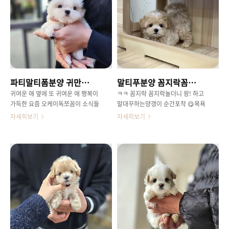
다 다르지만보통 저희가 소개드리는
오고 있답니다 ! 아가때는 마냥 다 기
말티푸 친구들은 3키로 내외로 크고
엽고 사랑스럽죠 ㅎㅎ 컸을때도 예쁨
있어요 털빠짐이 없고 푸들의 다양한
을 유지할 오케이독의 소형견 친구들
모색을 물려받아말티푸 친구들도 여
오래 기다린 만큼 제 눈에도 쏙 들어
러가지 모색상이 있땁니다그 중 제일
오는 아이들로 보여드릴 예정이에요
대표컬러 크림 모색은 포근해보이는
그냥 블랙&화이트 와는매력이 또 다
이미지를 뽐내요 🥰 오케이독에서 여
르죠 !파티 라기 보다는 트라이에 속
러 말티푸 친구들 만나보시고소중한
하는 모색이지만ㅎㅎ눈썹이 포인트
파티말티폼분양 귀만까망이 크루엘라
말티푸분양 꼼지락꼼지락 양갱이
인연 맞이하시길 바랍니다 !건강은
남다른 모색과 예쁨을 자랑했던 아가
기본 성격까지 사랑스러운오케이독
.. 😍 건강함 예쁨 바름오케이독에서
귀여운 애 옆에 또 귀여운 애 행복이
ㅋㅋ 꼼지락 꼼지락놀더니 왕! 하고
의 말티푸 쪼꼼이들 🤗
말티푸 친구들에 대해서자세히 알아
가득한 요즘 오케이독쪼꼼이 소식들
말대꾸하는양갱이 순간포착 😋목욕
봐요 ☺
.. 😍냉큼 모셔 온 ㅎㅎ 특별한 아이
하니깐 털이 그새 쪄서더 귀여워진
자세히보기
자세히보기
😘귀만 까만 !파티말티폼 크루엘라
우리 양갱.. 🤗흰털 포인트가실제로
공주님 위에서 바라보는크루엘라는
보면 좀 더 뚜렷한데사진에서는 연하
요런 모습 머즐길이도 짧고전체적으
게 나왔어요머리에 하트모양 흰털과
로 아주 작은 체형컸을때도 1키로 후
턱,가슴,발끝에약간의 흰색 털 포인
반대~2키로 초반대로예상하고 있는
트를가지고 있는 말티푸 양갱이쪼꼬
왕쪼꼬미 말티폼 아가입니다! 귀여운
미지만 ..단짝친구는 골든두들 라구
정면샷 .. 😥😥요런 스타일의 말티폼
😂😂둘이 노는 모습보면기여워서
아가는모색 자체가 일단 귀하기 때문
한참을 웃게되네요 ㅎㅎ어딜가도 금
에 또 언제 만나볼지 기약이 아예 없
방 적응할 성격!첫째라면 첫째인데로
는 ..정말 정말 심장이 콩닥콩닥강렬
애교를 보여줄거고둘째로 간다면첫
한 첫인상을 남겨준 크루엘라에요 국
째와 바로 잘 놀거같은 .. 😁😁😁앉