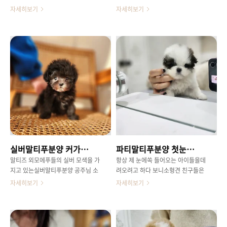
푸바닐라 공주 인사드립니닷
도아기들은 모량도 똥똥함도확 달라
푸 쪼꼼이와실버말티푸 친구들 소개
자세히보기
자세히보기
진다는 점 ㅎㅎㅎ코색소는 까맣게 올
해요!짧은 주둥이 짧둥한 체형많은
라오고 있는 중이랍니다 😁 위에서
분들이 바로 원하시던 스타일이세
바라보는 무늬은은한 크림 화이트 모
요! 너무너무 귀여운 타입 이리보고
색이예뿌게 어우러진 크림파티말티
저리봐도 숨길 수 없는 비쥬얼 서로
푸 바닐랑 까불까불 난리나는 성격
다른 매력을 보여주는 아이들 뚜렷한
보다는 혼자서 진짜 꼼지락 꼼지락
크림&화이트의 조화로움과입주변 눈
노는 성격ㅎㅎ 장난감 가지고 배 까
주변 밝게 실버로 올라오고 있는 실
고 누워서뒹굴뒹굴 꼼지락 거리는 모
버말티푸모량도 빽빽하고정말정말
습 보면귀여워서 낄낄 거리게 되네용
호주머니에 넣고다니고 싶어요ㅎ
.. 🤗😁 크림색 스누피같은 기여운 비
ㅎ 말티즈와 푸들의완벽한 조화반곱
쥬얼 !여러 모색상을 가지고 있지만
슬 모질로 털 완전 안빠지구푸들의
은은한 크림 화이트 모색의파티말티
영리함 추가요~교육 훈련 습득 완전
푸 친구들은 요즘 많은 분들께서 찾
빨라요'앉아' '기다려'는 그냥 할겁니
실버말티푸분양 커가면서 회색으로 변해요
파티말티푸분양 첫눈에 반한 벨
아주시는 친구들이에요 ㅎㅎ 파티컬
당! 앙증맞은 소형견 아이들을 막내
러는 워낙 귀해서 자주 소개해드릴수
둥이로 만나보세요 편하게 문의주시
말티즈 외모에푸들의 실버 모색을 가
항상 제 눈에쏙 들어오는 아이들을데
없어서 늘 아쉬움이 컸는데요번에 모
면자세한 상담 도와드릴게요!
지고 있는실버말티푸분양 공주님 소
려오려고 하다 보니소형견 친구들은
셔 온 파티말티푸 친구들 한 곳에서
개합니다 🥰여리여리한 이목구비가
더더욱 눈이 높아지기만 하는.. 🤢 요
자세히보기
자세히보기
만나보실 수 있습니다 😘
귀여움을 더욱 업해주는 아가 ㅎㅎ눈
번 파티말티폼, 레드파티말티푸 아가
가와 입가가 밝게라이트실버로 올라
들과사진 속 파티말티푸 벨까지오래
와있어요! 크림,블랙,화이트,레드,파
기다려서 만난만큼더더욱 반가움이
티,멀컬러 등등 여러 모색 중에서도
크고 만지기도 어쩔 줄 모르겠는 친