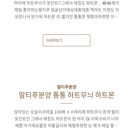
머리에 하트무늬가 포인트!!그래서 애칭도 하트몬 .. 😂😂제가
제일 좋아하는말티푸 얼굴상이에요대충대충 찍어도 이정도 미
모만나서 반가워 하트몬 😚 짧지만 통통한 체형과뚜렷한 이목
구비짧은 머즐까지 전체적인 외모는 말티즈에 가깝고모색은 푸
들의 모색을 딱 물려받은말티푸 하면 대표적인 스타일이에요!
이목구비가 너무 귀엽지않나요ㅎㅎ눈매가 넘 귀여운 하트몬 ..
자세히보기
😚머리에 하트무늬는 우리 아가만의 특별한 매력 포인트ㅋㅋ 1
차접종 완료하고씩씩한 컨디션으로적응하고 있는 우리 하트몬
건강하게 지내다좋은 엄마 아빠 만나쟈 우리!!
말티푸분양
말티푸분양 통통 하트무늬 하트몬
앉아있는 모습이귀여움 100배 ㅎㅎ머리에 하트무늬 흰색 털이
포인트인 그래서 애칭도 하트몬이 된 아이 😋 이목구비가 너무
예뿐 아가에요짧은 머즐길이와 체형뚜렷한 눈 제가 제일 좋아
하는 얼굴상말티푸의 전형적인 비쥬얼을가지고 있는 하트몬 이