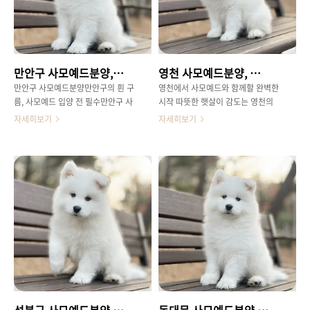
생적인 환경에서 아이들이건강하게
행복한 아이를만나는 과정에 대한 궁
자랄 수 있도록 끊임없이 관리하고
금증을 풀어드리겠습니다.​사모예드
있습니다.특히 동작 사모예드분양을
의 똑똑하고 다정한 성격 탐구 사모
원하시는 분들을위해, 아이의 성격과
예드는 '미소천사'라는 별명처럼 언
생활 환경에 대한1:1 맞춤 상담을 통
제나밝고 긍정적인 에너지를 뿜어내
만안구 사모예드분양, 당신의 새로운 가족을 위한 완벽 가이드
영천 사모예드분양, 꿈꾸는 당신을 위한 필수 가이드
해 최고의 궁합을찾아드리는 데 주력
는 매력적인 견종입니다.뛰어난 지능
하고 있습니다.​사모예드 입양 전 꼭
과 풍부한 친화력을 바탕으로아이들
만안구 사모예드분양만안구의 흰 구
영천에서 사모예드와 함께할 완벽한
알아야 할 사항 사모예드는 매력적인
은 물론 다른 반려동물과도 잘어울리
름, 사모예드 입양 전 필수만안구 사
시작 따뜻한 햇살이 감도는 영천의
만큼, 꾸준한 관리와관심이 필요한
는 사회성이 뛰어난 편입니다.이러한
모예드분양체크리스트사모예드 가족
풍요로운 자연속에서, 새로운 가족이
자세히보기
자세히보기
견종입니다.풍성한 털..
성격 덕분에 많은 분들이 사모예드를
을 맞이하고 싶으신 예비견주분들을
될 사랑스러운사모예드를 기다리시
향한 애..
위해, 오늘은 사모예드 입양 시꼭 확
는 예비 견주님들이많으실 겁니다.영
인해야 할 사항들을 전문가의 시선으
천 사모예드분양에 대한 정보가 필요
로꼼꼼하게 정리해 드리려고 합니다.
하신분들을 위해, 이 글에서는 행복
혹시 만안구의 산책하기 좋은 공원을
한 반려생활을 위한 필수적인 정보들
상상하며 행복한 미래를 그리고 계신
을 꼼꼼하게정리해 드리고자 합니다.
가요?사모예드는 그 사랑스러운 외
사모예드의 매력적인 특징부터 건강
모만큼이나특별한 매력을 지닌 견종
한 아이를만나는 방법까지, 차근차근
이기에, 신중한준비가 무엇보다 중요
안내해 드리겠습니다.​천사견 사모예
합니다. 만안구 사모예드분양1.만안
드, 그 매력에 빠지다 사모예드는 보
구 사모예드분양사모예드의 매력 탐
기만 해도 기분이 좋아지는'웃는 얼
구:만안구 사모예드분양'미소 천
굴'과 풍성한 하얀 털로 많은사랑을
사'의 성격 이해하기 사모예드의 가
받는 견종입니다.마치 눈처럼 하얀
성북구 사모예드분양, 우리 가족의 행복을 위한 완벽 가이드
동대문 사모예드분양, 행복한 반려 생활의 시작을 위한 완벽 가이드
장 큰 매력 중 하나는 바로보기만 해
이중모는 추운 지역에서추위를 이겨