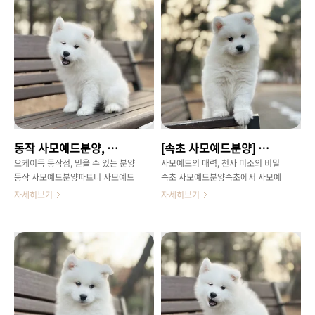
삶을꿈꾸시는 분들이라면, 설렘과 함
많은 사랑을 받는사모예드는 매력적
께 어떤점을 고려해야 할지 고민이
인 견종임이 분명합니다.하지만 사모
많으실 텐데요.특히 일산동구 사모예
예드 분양을 결심하기 전, 이특별한
드분양을 알아보시는예비 견주님들
아이들을 제대로 이해하는 것이 중요
을 위해, 행복하고 건강한반려 생활
하죠. 사모예드는 원래 썰매를 끄는
의 첫걸음을 뗄 수 있도록실질적인
강인한견종이었지만, 현재는 따뜻하
정보들을 상세하게 담아보았습니다.​
고 친근한성격으로 최고의 반려견으
사모예드, '미소 천사'의 매력을 깊이
로 자리매김했습니다.활발하고 똑똑
일산동구 사모예드분양파헤치다 사
하며, 사람들과 교감하는 것을매우
모예드를 떠올리면 가장 먼저 떠오르
좋아해요.특히 사모예드의 가장 큰
동작 사모예드분양, 천사견 맞이할 준비 되셨나요?
[속초 사모예드분양] 천사견 사모예드, 속초에서 새 가족을 맞이하는 방법
는이미지는 바로 그들의 사랑스러운
매력 중 하나는바로 '사모예드 스마
'미소'일 것입니다.마치 항상 웃고 있
일'이라고 불리는아름다운 미소입니
오케이독 동작점, 믿을 수 있는 분양
사모예드의 매력, 천사 미소의 비밀
는 듯한 입꼬리는 보는이들의 마음을
다.이는 입꼬리가 살짝 올라간 자연
동작 사모예드분양파트너 사모예드
속초 사모예드분양속초에서 사모예
사로잡는 매력 포인트인데요.하지만
스러운표정으로, 보는 사람마저 행복
분양을 결심하셨다면, 어디서 어떤과
드분양, 무엇을 고려해야속초 사모예
자세히보기
자세히보기
사모예드의 매력은 단순히 외모에
하게 만드는마법을 지녔답니다. 물
정을 거쳐야 할지 고민이 될 수 있습
드분양할까요? 동해바다의 시원한
만..
론..
니다.저희 오케이독 동작점은 단순한
바람이 불어오는 아름다운도시, 속초
분양을넘어, 건강하고 행복한 반려
에 살고 계신 예비 반려인여러분, 혹
생활을 위한든든한 파트너가 되고자
시 순백의 털과 언제나 환한미소를
합니다.저희는 모든 강아지들의 건강
가진 사모예드를 가족으로 맞이할계
상태를최우선으로 생각하며, 철저한
획이 있으신가요? 솜뭉치처럼 사랑
건강 검진과예방 접종을 마친 아이들
스러운외모 뒤에 숨겨진 사모예드의
만을 선보입니다.또한, 쾌적하고 위
다채로운매력을 탐구하고, 건강하고