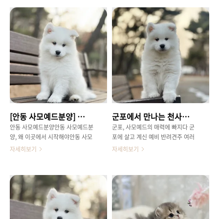
는사모예드에 대해 이야기해 보려고
은 사랑을 받는사모예드는 경산 지역
해요.도봉 사모예드분양을 계획하고
에서도 꾸준히 인기를얻고 있습니다.
계신분들이라면, 이 하얀 털뭉치 친
오늘은 경산 사모예드분양을 고려하
구들이 가진특별한 매력에 대해 미리
시는분들을 위해 꼭 알아야 할 정보
알아두는 것이 좋답니다.사모예드는
들을꼼꼼하게 정리해 드릴게요. 경산
특유의 '웃는 듯한' 표정으로많은 사
사모예드분양우리 집의 새로운 가족,
람들의 마음을 사로잡죠.마치 늘 행
사모예드 미리경산 사모예드분양알
복한 미소를 짓고 있는 듯한모습은
아보기 사모예드는 '스마일 독'이라
보는 이로 하여금 긍정적인 에너지를
는 별명처럼언제나 웃는 듯한 표정이
느끼게 합니다.​사모예드의 이중모,
정말 매력적인 견종입니다.이는 입꼬
제대로 관리하는 꿀팁 사모예드의 가
리가 살짝 올라간 구조때문인데요,
[안동 사모예드분양] 행복을 부르는 하얀 천사, 우리 집으로 초대하는 법
군포에서 만나는 천사견, 사모예드분양 제대로 받는 법
장 큰 특징 중 하나는 바로풍성하고
덕분에 보는 사람까지 기분좋게 만드
아름다운 이중모입니다.겉털은 길고
는 특별한 능력을 가지고 있죠.풍성
안동 사모예드분양안동 사모예드분
군포, 사모예드의 매력에 빠지다 군
곧으며, 속털은 부드럽고촘촘하여 추
하고 하얀 이중모는 추운 시베리아지
양, 왜 이곳에서 시작해야안동 사모
포에 살고 계신 예비 반려견주 여러
운 날씨에도 끄떡없도록 체온을유지
방에서 추위를 견디기 위해 발달했는
예드분양할까요?가족을 기다리는 하
분,요즘처럼 선선한 바람이 불기 시
자세히보기
자세히보기
시켜 주죠.하지만 이 아름다운 ..
데,덕분에 여름에는 시원하고 겨..
얀 털뭉치가 있습니다.바로 매력적인
작할 때면어디론가 훌쩍 떠나고 싶기
미소의 사모예드인데요.따뜻한 마음
도 하지만,한편으로는 따뜻한 보금자
으로 새로운 가족을 맞이할준비가 되
리를 함께 채워줄가족을 맞이할 준비
셨다면, 안동 사모예드분양에 대한정
를 하시는 분들이 많으실것 같습니
확한 정보를 바탕으로 신중하게 접근
다.특히 그중에서도 하얗고 복슬복슬
하는것이 중요합니다.특히 사모예드
한 털,언제나 웃는 듯한 사랑스러운
는 많은 관심과 사랑을 받는만큼, 믿
표정으로 많은분들의 마음을 사로잡