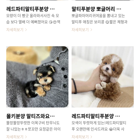
아가몽들 ...좋은 가족 만나정말 행복
이만의 장점도 업 🤗 털빠짐이 없는
레드파티말티푸분양 씩씩한개린이 잼잼
말티푸분양 뽀글머리 털빠짐은0프로
한 견생누리면서 사랑받고살았으면
편에 속하고작은 체구와 귀여운 외모
좋겠어요 바로 만나보실 수 있는하트
는말티푸의 장점이 딱 느껴지시죠 ㅎ
모량이 더 빵긋 올라와서사진 속 모
뽀글파마머리귀여움을 뽐내고 있는
몬 공주님 😊 분양문의 : 010-2374-
ㅎ요즘은 오히려순종 말티즈나 푸들
습 보다 열배 더 예뻐졌어요 😘😍역
말티푸 애칭은 보리콩 😋짧은 체형과
0401
보다도말티푸 아가들을 찾아주시는
시 떡잎부터 예쁨 +_+ 자랑하는 아이
머즐길이통통한 이등신 몸매까지 ..
자세히보기
자세히보기
분들이더욱 많이 계신 거 같습니다 !
들은 커가면 커갈수록 더 예뻐지는거
😎빵실한 모량이 벌써부터 돋보여요
믹..
같습니다 😍 너무 귀한 레드파티 말
기여운 보리콩 ..눈감고 킁킁 냄새맡
티푸 쪼꼼이들 ..일년만에 만났네요
는저 모습이 너무 기엽지 않나요 🙄
😭😭체형도 짧고모량도 빵실한 아
뽀글뽀글 푸들에 가까운모질을 가지
가라오래 기다린 보람이 있는ㅎㅎ 아
고 있어서털빠짐은 0%관리도 까다
이들 소식은 항상 심장이 콩닥콩닥
롭지 않답니다 순둥한 이목구비가넘
설렘 가득한 맘으로기다리곤 하는데
기여운 우리 보리콩이 😚😚작지만
특히 제 맘에 쏙 드는 아이들은 정말
이빨도 잘 나있고통통해서 더 귀여
하루종일 머릿속에 둥둥둥우리 레드
운!!!식빵인형이랑 맨날 꼼냥거리는
파티말티푸 사진 속 아가가 저한테
우리 귀요미의 가족을 기다리고 있어
그런 느낌을 안겨준 아이에요 😍 뚜
요 1차접종 선천적 기형잠복기 질병
렷한 무늬는커가면서도 요 색 그대로
이상없이 체크끝내고건사료 오독오
유지되면서 미모는 더 예뻐진다니앞
독 씹어먹으면서ㅋㅋ건강하게 성장
몰키분양 말티즈와요크셔테리어의만남 크롱이
레드파티말티푸분양 양말신은 곰탕이
으로의 미래가 기대가 큽니다 ㅎㅎ
하고 있는우리 병아리콩의엄마아빠
현재 2차접종까지 완료하고컨디션도
를 기다리고 있어요 😋
똘망똘망뚜렷한 이목구비 탄무늬도
모색이 뚜렷하게 있는!레드파티말티
최상~~ 건강하게 커가고 있어요 😍
잘 나있는ㅎㅎ쪼꼬만 요정같은 아이
푸 오랜만에 인사드려요 😭더욱 사
몰키 크롱 공주님 땡그란 이목구비
랑스럽고 예쁜 아가로모셔왔씁니다
자세히보기
자세히보기