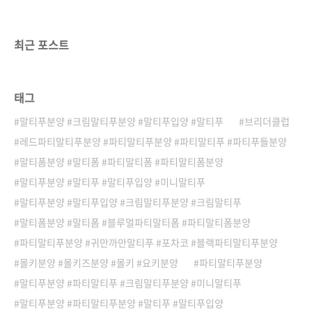
러블리 하답니다 😊하트무늬 정수리 .. 😋😂건
사료 오독오독 씹어먹으면서건강상태 이상 무!!
씩씩하게 적응하고 있는양갱이의 엄마 아빠 기
최근 포스트
다리구 있어요 😊
태그
말티푸분양 #크림말티푸분양 #말티푸입양 #말티푸
브리더클럽
레드파티말티푸분양 #파티말티푸분양 #파티말티푸 #파티푸들분양
말티폼분양 #말티폼 #파티말티폼 #파티말티폼분양
말티푸분양 #말티푸 #말티푸입양 #미니말티푸
말티푸분양 #말티푸입양 #크림말티푸분양 #크림말티푸
말티폼분양 #말티폼 #블루멀파티말티폼 #파티말티폼분양
파티말티푸분양 #귀만까만말티푸 #포차코 #블랙파티말티푸분양
몰키분양 #몰키즈분양 #몰키 #요키분양
파티말티푸분양
말티푸분양 #파티말티푸 #크림말티푸분양 #미니말티푸
말티푸분양 #파티말티푸분양 #말티푸 #말티푸입양