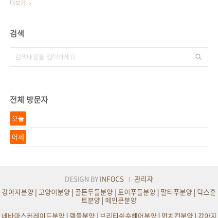
더보기
검색
전체 방문자
오늘
어제
DESIGN BY
INFOCS
관리자
강아지분양
|
고양이분양
|
골든두들분양
|
토이푸들분양
|
말티푸분양
|
닥스훈
트분양
|
메인쿤분양
네바마스커레이드분양
|
랙돌분양
|
브리티쉬숏헤어분양
|
먼치킨분양
|
강아지