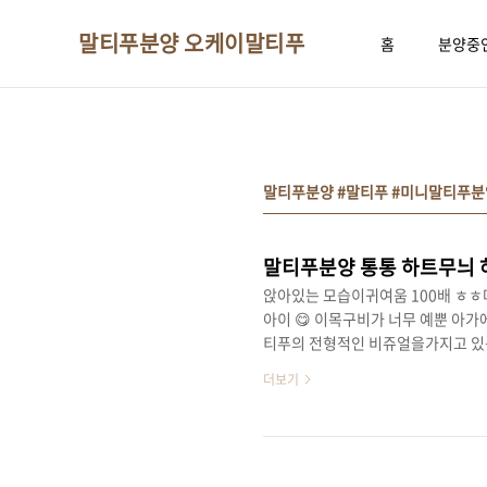
본문 바로가기
말티푸분양 오케이말티푸
홈
분양중
말티푸분양 #말티푸 #미니말티푸분
말티푸분양 통통 하트무늬 
앉아있는 모습이귀여움 100배 ㅎㅎ
아이 😋 이목구비가 너무 예뿐 아
티푸의 전형적인 비쥬얼을가지고 있는
많은 사랑을 받고 있는말티즈와 푸들
더보기
아주시는거 같아요ㅎㅎ 뚫어져라 쳐다
고있으면 귀여워서히죽히죽 웃게되는우
받고살았으면 좋겠어요 바로 만나보실 수