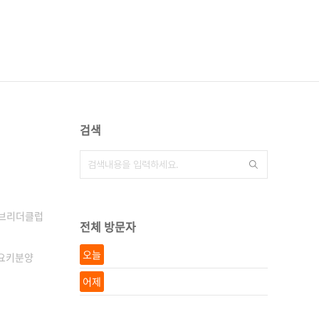
검색
브리더클럽
전체 방문자
오늘
#요키분양
어제