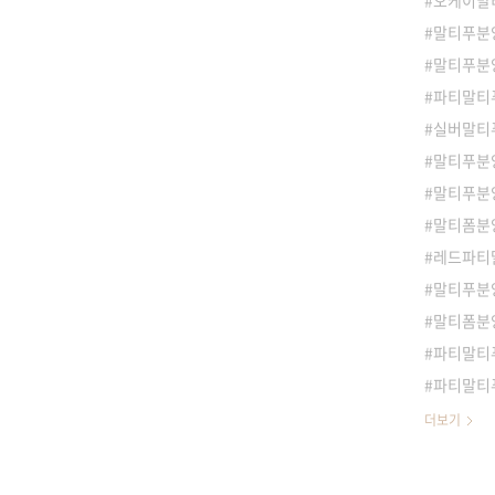
오케이말
말티푸분
말티푸분양
파티말티
실버말티
말티푸분양
말티푸분
말티폼분
레드파티
말티푸분
말티폼분
파티말티
파티말티
더보기