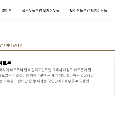
인말티푸
골든두들분양 오케이두들
토이푸들분양 오케이푸들
양 #미니말티푸
하트몬
머리에 하트무늬 흰색 털이포인트인 그래서 애칭도 하트몬이 된
가에요짧은 머즐길이와 체형뚜렷한 눈 제가 제일 좋아하는 얼굴상말
 하트몬 이랍니닷 😋😚 이제는 국민강아지로부를 수 있을만큼
의 만남으로 태어난 말티푸장점은 이미 말 안해도많은 분들이 알
보는 모습이너무 기엽지 않나요 ㅠㅠ작고 앙증맞은 발 ... 😘보
리 아가몽들 ...좋은 가족 만나정말 행복한 견생누리면서 사랑
 있는하트몬 공주님 😊 분양문의 : 010-2374-0401