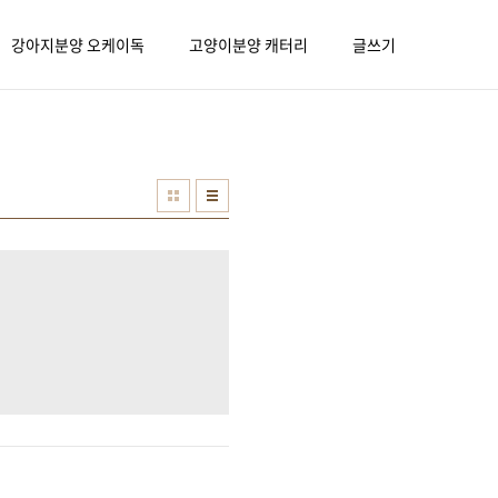
강아지분양 오케이독
고양이분양 캐터리
글쓰기