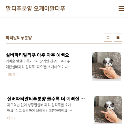
본문 바로가기
말티푸분양 오케이말티푸
파티말티푸분양
실버파티말티푸 아주 아주 예뻐요
귀여운 얼굴이 특기이자 장기인 친구!아주아주
예쁜실버파티 말티푸 '피오'를 소개해요!미니미
크기에실버모색이 막 올라오고 있는예쁘니 강아
더보기
지한 손에 담기는 쪼꼬미체구다 커도 2키로 정도
예요너무 예뻐서 산책 데리고 다니면한 몸에 시
선을 받을것 같네요!말티즈 푸들 모두털빠짐이
없어 말티푸 친구들도 털이 거의 안 빠지고푸들
실버파티말티푸분양 클수록 더 예뻐질 아이
의 영리함과말티즈의 귀여운 외모와 애교스러운
피오역변 없이 성장할실버 파티 말티푸를 소개
성격까지완벽한 강아지 뒷 모습마저 사랑스러운
해요! 작고 짤막하게 브리딩된예쁜아이예요!이
'피오'를 막내둥이로 맞이해보세요!언제든지 연
런 친구들은 클수록 더 예뻐진답니다!건강과 외
더보기
락, 방문 환영입니다!
모를 고려해 브리딩 된귀여운 펫타입 말티푸 친
구들!사진 속 친구 '피오'는반곱슬 털을 가진말티