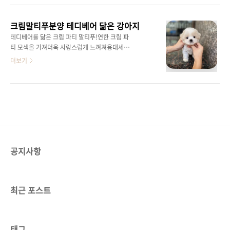
즈를 닮은 말티푸이고까만 모색은 점점 라이트
실버로 빠질거예요!요런 아이들은말티즈 미용으
크림말티푸분양 테디베어 닮은 강아지
로 케어해주시면말티즈의 우아함에 귀여움까지
테디베어를 닮은 크림 파티 말티푸!연한 크림 파
더해지는사랑스러운 말티푸의 모습으로 자라요!
티 모색을 가져더욱 사랑스럽게 느껴져용대세견
미니타입 아가로다 커도 2키로대인 쪼꼬미 말티
중 대세견오랫동안 식지않는 말티푸의 인기!말
더보기
푸털빠짐이 적고유전적으로도 더 건강해해외에
티푸와 푸들의장점이 합쳐진아주 특별한 친구
서도 인기가 많은 친구들어릴 적 모습이 성견까
들!세상에 하나뿐인 강아지죵!말티즈의 귀여운
지쭈~욱 이어질 예쁜 아이들 원하신다면 말티푸
외모를 닮은귀여운 얼굴에 펫타입의짤막한 체형
아이들오케이말티푸 에서 만나보세요!
퀄리티 높은말티푸 친구 문의주세요!귀여운 말
티푸 상담을 원하신다면오케이말티푸로 문의주
세요24시간 365일 상담 가능하세용!
공지사항
최근 포스트
태그