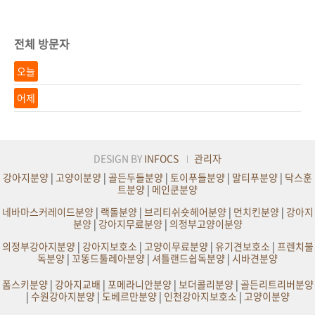
전체 방문자
오늘
어제
DESIGN BY
INFOCS
관리자
강아지분양
|
고양이분양
|
골든두들분양
|
토이푸들분양
|
말티푸분양
|
닥스훈
트분양
|
메인쿤분양
네바마스커레이드분양
|
랙돌분양
|
브리티쉬숏헤어분양
|
먼치킨분양
|
강아지
분양
|
강아지무료분양
|
의정부고양이분양
의정부강아지분양
|
강아지보호소
|
고양이무료분양
|
유기견보호소
|
프렌치불
독분양
|
꼬똥드툴레아분양
|
셔틀랜드쉽독분양
|
시바견분양
폼스키분양
|
강아지교배
|
포메라니안분양
|
보더콜리분양
|
골든리트리버분양
|
수원강아지분양
|
도베르만분양
|
인천강아지보호소
|
고양이분양