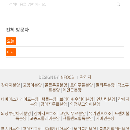
전체 방문자
오늘
어제
DESIGN BY
INFOCS
관리자
강아지분양
|
고양이분양
|
골든두들분양
|
토이푸들분양
|
말티푸분양
|
닥스훈
트분양
|
메인쿤분양
네바마스커레이드분양
|
랙돌분양
|
브리티쉬숏헤어분양
|
먼치킨분양
|
강아지
분양
|
강아지무료분양
|
의정부고양이분양
의정부강아지분양
|
강아지보호소
|
고양이무료분양
|
유기견보호소
|
프렌치불
독분양
|
꼬똥드툴레아분양
|
셔틀랜드쉽독분양
|
시바견분양
폼스키분양
|
강아지교배
|
포메라니안분양
|
보더콜리분양
|
골든리트리버분양