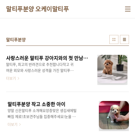
본문 바로가기
말티푸분양 오케이말티푸
말티푸분양
사랑스러운 말티푸 강아지와의 첫 만남, 말티푸분양은 브리더클럽!
말티푸, 최고의 반려견으로 추천합니다작고 귀
여운 외모와 사랑스러운 성격을 가진 말티푸는
많은 반려인들에게 인기 있는 강아지 품종입니
더보기
다.말티즈와 푸들의 장점을 고루 갖춘 말티푸는
털 빠짐이 적고 부드러운 곱슬 털로 알레르기 걱
정을 덜어줍니다.말티푸분양을 고민하고 계시다
면,지금 브리더클럽에서 말티푸의 매력을 만나
말티푸분양 작고 소중한 아이
보세요! 말티푸의 특별한 성격과 장점말티푸
양말 신은말티푸 소개해요앙증맞은 생김새에털
는 애교 많고 친화력 높은 성격으로가족 구성원
빠짐 제로!초보견주님들 집중해주세요!눈을 감
모두와 쉽게 어울릴 수 있습니다.특히 영리한 성
아도 떠도 귀여운 친구들2-3키로대 소형체구로
더보기
격 덕분에 훈련도 쉽고,아이들과도 잘 지내는 완
작은 친구들실내생활이 더욱 적합해요!​머리와
벽한 반려견입니다. 🐶작은 체구 덕분에 아파트
콧잔등에하얀 털을 가지고 있는게매력적인 아