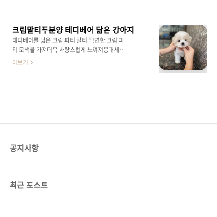
구들!사진 속 친구 '피오'는반곱슬 털을 가진말티
즈를 닮은 말티푸이고까만 모색은 점점 라이트
실버로 빠질거예요!요런 아이들은말티즈 미용으
크림말티푸분양 테디베어 닮은 강아지
로 케어해주시면말티즈의 우아함에 귀여움까지
테디베어를 닮은 크림 파티 말티푸!연한 크림 파
더해지는사랑스러운 말티푸의 모습으로 자라요!
티 모색을 가져더욱 사랑스럽게 느껴져용대세견
미니타입 아가로다 커도 2키로대인 쪼꼬미 말티
중 대세견오랫동안 식지않는 말티푸의 인기!말
더보기
푸털빠짐이 적고유전적으로도 더 건강해해외에
티푸와 푸들의장점이 합쳐진아주 특별한 친구
서도 인기가 많은 친구들어릴 적 모습이 성견까
들!세상에 하나뿐인 강아지죵!말티즈의 귀여운
지쭈~욱 이어질 예쁜 아이들 원하신다면 말티푸
외모를 닮은귀여운 얼굴에 펫타입의짤막한 체형
아이들오케이말티푸 에서 만나보세요!
퀄리티 높은말티푸 친구 문의주세요!귀여운 말
티푸 상담을 원하신다면오케이말티푸로 문의주
세요24시간 365일 상담 가능하세용!
공지사항
최근 포스트