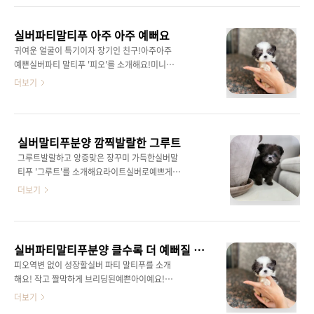
나 실내 생활에도 적합하며,늘 긍정적인 에너지
이!​1차접종 원구충완료!잠복기질환 선천적기형
를 가족에게 선사합니다.브리더클럽의 말티푸분
탈장 없이건강하고 예쁜 아이들만 분양중이예요
양으로 이 특별한 친구를 만나보세요! 브리더클
실버파티말티푸 아주 아주 예뻐요
작고 소중한 말티푸 친구들 분양을 원하신다면
럽, 말티푸분양의 믿을 수 있는 선택브리..
귀여운 얼굴이 특기이자 장기인 친구!아주아주
브리더 클럽에서 함께 도와드려요!편하게 연락
예쁜실버파티 말티푸 '피오'를 소개해요!미니미
주세요!
크기에실버모색이 막 올라오고 있는예쁘니 강아
더보기
지한 손에 담기는 쪼꼬미체구다 커도 2키로 정도
예요너무 예뻐서 산책 데리고 다니면한 몸에 시
선을 받을것 같네요!말티즈 푸들 모두털빠짐이
없어 말티푸 친구들도 털이 거의 안 빠지고푸들
실버말티푸분양 깜찍발랄한 그루트
의 영리함과말티즈의 귀여운 외모와 애교스러운
그루트발랄하고 앙증맞은 장꾸미 가득한실버말
성격까지완벽한 강아지 뒷 모습마저 사랑스러운
티푸 '그루트'를 소개해요라이트실버로예쁘게
'피오'를 막내둥이로 맞이해보세요!언제든지 연
변신 중폴짝폴짝 잘 뛰어 놀고잘먹고 잘노는개
더보기
락, 방문 환영입니다!
린이 시기를 보내고 있어요!외모도 체형도아주
예쁜실버모색으로 다 크면 얼마나 예뻐질지 기
대 가득입니당!말티즈와 푸들의 만남으로말티푸
친구들은유전질환도 적고털빠짐도 적은장점 한
실버파티말티푸분양 클수록 더 예뻐질 아이
가득 말티푸 친구들을 가족으로 맞이해보세요!
피오역변 없이 성장할실버 파티 말티푸를 소개
오케이말티푸 에서는 실버, 크림, 레드, 실버파티
해요! 작고 짤막하게 브리딩된예쁜아이예요!이
등 다양한 모색의말티푸 친구들을 분양 중 이예
런 친구들은 클수록 더 예뻐진답니다!건강과 외
더보기
요!'그루트'가 궁금하시다면언제든지 문의주세
모를 고려해 브리딩 된귀여운 펫타입 말티푸 친
요!