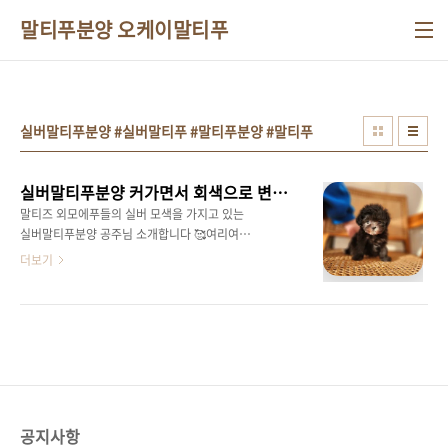
본문 바로가기
말티푸분양 오케이말티푸
실버말티푸분양 #실버말티푸 #말티푸분양 #말티푸
실버말티푸분양 커가면서 회색으로 변해요
말티즈 외모에푸들의 실버 모색을 가지고 있는
실버말티푸분양 공주님 소개합니다 🥰여리여리
한 이목구비가귀여움을 더욱 업해주는 아가 ㅎ
더보기
ㅎ눈가와 입가가 밝게라이트실버로 올라와있어
요! 크림,블랙,화이트,레드,파티,멀컬러 등등 여
러 모색 중에서도은근 만나보기 힘든 ~~ 실버말
티푸분양 아가들거기에 말티즈 외모를 갖춘 아
가라예쁨이 더욱 업 ㅎㅎ아가떄는 겉털이 실버
푸들 처럼블랙이지만 커가면서실버말티푸분양
아가들도눈가와 입가의 실버 모색으로점점 몸색
상이 변한답니다 개인적으로는 제일 좋아하는말
공지사항
티푸 모색상 이기도 해요! 똘망한 눈빛에짧은 머