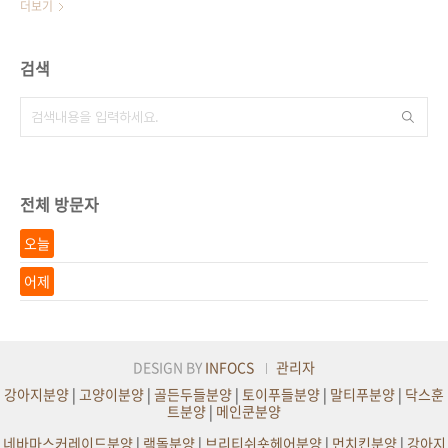
더보기
검색
전체 방문자
오늘
어제
DESIGN BY
INFOCS
관리자
강아지분양
|
고양이분양
|
골든두들분양
|
토이푸들분양
|
말티푸분양
|
닥스훈
트분양
|
메인쿤분양
네바마스커레이드분양
|
랙돌분양
|
브리티쉬숏헤어분양
|
먼치킨분양
|
강아지