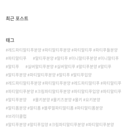
즐과 체형 컸을때도 예쁠 실버말티푸분양 공주
님말티즈와 푸들의 좋은 장점만 물려받아말티푸
는 어느 환경에서든키우실 수 있는 반려견 이랍
최근 포스트
니다!믹스견이라고 무시받던 옛날과 달리요즘은
오히려 순종..
태그
레드파티말티푸분양 #파티말티푸분양 #파티말티푸 #파티푸들분양
파티말티푸
말티푸분양 #말티푸 #미니말티푸분양 #미니말티푸
말티푸
실버말티푸분양 #실버말티푸 #말티푸분양 #말티푸
말티푸분양 #파티말티푸분양 #말티푸 #말티푸입양
레드파티말티푸분양 #파티말티푸분양 #레드파티말티푸 #파티말티푸
파티말티푸분양 #크림파티말티푸분양 #파티말티푸입양 #파티말티푸
말티푸분양
몰키분양 #몰키즈분양 #몰키 #요키분양
말티폼분양 #말티폼 #블루멀파티말티폼 #파티말티폼분양
브리더클럽
말티푸분양 #말티푸입양 #크림파티말티푸분양 #파티말티푸분양